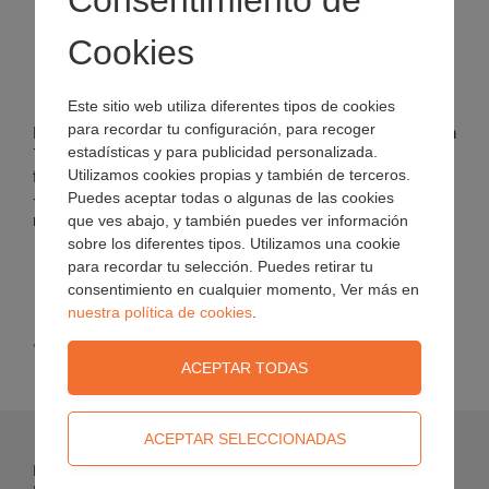
Consentimiento de
Cookies
Este sitio web utiliza diferentes tipos de cookies
para recordar tu configuración, para recoger
El sustrato para bulbos está compuesto de turba molida (un
estadísticas y para publicidad personalizada.
75 % rubia y un 25 % negra). Hemos añadido 1/2 kg de un
Utilizamos cookies propias y también de terceros.
fertilizante de primera calidad y hemos ajustado el pH a 6.2
Puedes aceptar todas o algunas de las cookies
- un sustrato Pindstrup desarrollado para bulbos en
macetas.
que ves abajo, y también puedes ver información
sobre los diferentes tipos. Utilizamos una cookie
para recordar tu selección. Puedes retirar tu
consentimiento en cualquier momento, Ver más en
nuestra política de cookies
.
« Volver
Pindstrup Mosebrug A/S