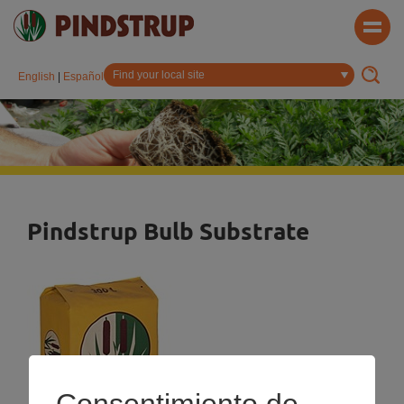
English
|
Español
Pindstrup Bulb Substrate